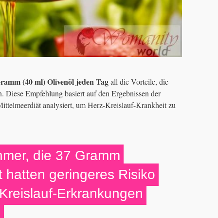
amm (40 ml) Olivenöl jeden Tag
all die Vorteile, die
n. Diese Empfehlung basiert auf den Ergebnissen der
ttelmeerdiät analysiert, um Herz-Kreislauf-Krankheit zu
mer, die 37 Gramm
t hatten geringeres Risiko
-Kreislauf-Erkrankungen
n