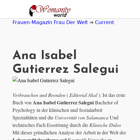
Jump
to
navigation
Frauen-Magazin Frau Der Welt
⇒
Current
Ana Isabel
Gutierrez Salegui
Verbrauchen und Beenden
(
Editorial Akal
). Ist das erste
Ana Isabel Gutierrez Salegui
Buch von
Bachelor of
Psychology in der klinischen und Sozialarbeit
Spezialitäten und die
Universität von Salamanca
Und
technisches Fach Essstörung durch die
Klinische Didos
Mit dieser gründlichen Analyse der Arbeit in der Welt der
Lebensmittelwerbung auf
Kosmetik-Versuche zu