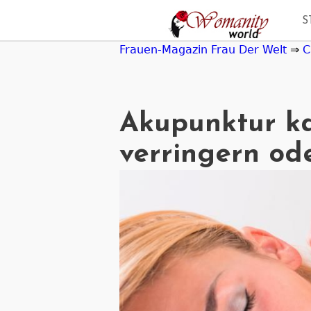
Jump
S
to
navigation
Frauen-Magazin Frau Der Welt
⇒
C
Akupunktur k
verringern od